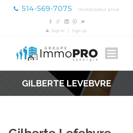
514-569-7075
Investisseur privé
Sign In
|
Sign Up
GILBERTE LEVEBVRE