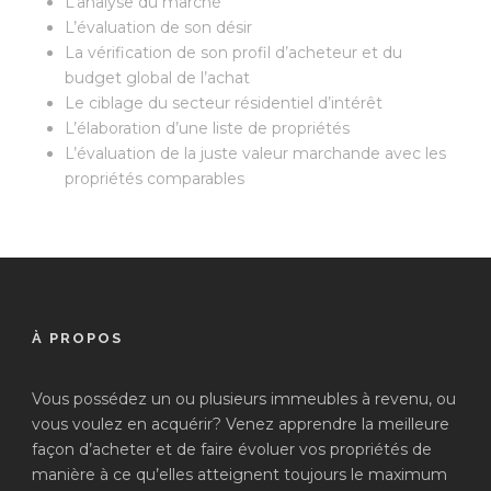
L’analyse du marché
L’évaluation de son désir
La vérification de son profil d’acheteur et du
budget global de l’achat
Le ciblage du secteur résidentiel d’intérêt
L’élaboration d’une liste de propriétés
L’évaluation de la juste valeur marchande avec les
propriétés comparables
À PROPOS
Vous possédez un ou plusieurs immeubles à revenu, ou
vous voulez en acquérir? Venez apprendre la meilleure
façon d’acheter et de faire évoluer vos propriétés de
manière à ce qu’elles atteignent toujours le maximum